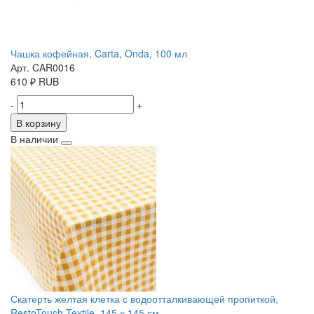
Чашка кофейная, Carta, Onda, 100 мл
Арт. CAR0016
610
₽
RUB
-
+
В корзину
В наличии
Скатерть желтая клетка с водоотталкивающей пропиткой,
RestoTouch Textile, 145 х 145 см