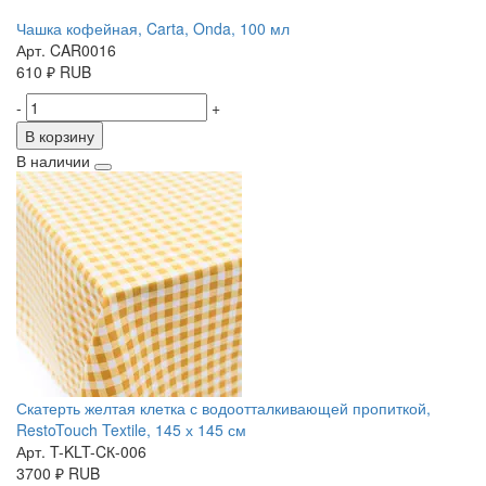
Чашка кофейная, Carta, Onda, 100 мл
Арт. CAR0016
610
₽
RUB
-
+
В корзину
В наличии
Скатерть желтая клетка с водоотталкивающей пропиткой,
RestoTouch Textile, 145 х 145 см
Арт. T-KLT-CК-006
3700
₽
RUB