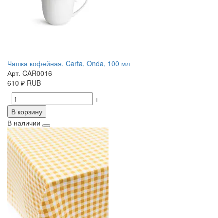
Чашка кофейная, Carta, Onda, 100 мл
Арт. CAR0016
610
₽
RUB
-
+
В корзину
В наличии