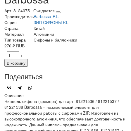
Арт. 81240751
Ожидается
Производитель
Barbossa-P.L.
Серия
ЗИП СИФОНЫ P.L.
Страна
Китай
Материал
Алюминий
Тип товара
Сифоны и баллончики
270
₽
RUB
-
+
В корзину
Поделиться
Описание
Ниппель сифона (кремера) для арт. 81221536 / 81221537 /
81221538 Barbossa – незаменимый элемент для
профессиональной работы с сифонами ZIP. Изготовлен из
высокопрочного алюминия, что обеспечивает долговечность и
надежность. Данный ниппель предназначен для
использования с сифонами артикулов 81221536, 81221537 и