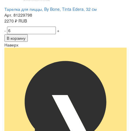
Тарелка для пиццы, By Bone, Tinta Edera, 32 cм
Арт. 81229798
2270
₽
RUB
-
+
В корзину
Наверх