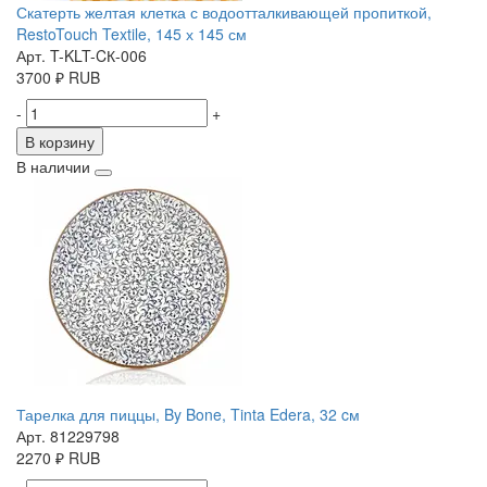
Скатерть желтая клетка с водоотталкивающей пропиткой,
RestoTouch Textile, 145 х 145 см
Арт. T-KLT-CК-006
3700
₽
RUB
-
+
В корзину
В наличии
Тарелка для пиццы, By Bone, Tinta Edera, 32 cм
Арт. 81229798
2270
₽
RUB