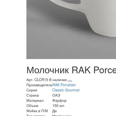
Молочник RAK Porcel
Арт. CLCR15
В наличии
Производитель
RAK Porcelain
Серия
Classic Gourmet
Страна
ОАЭ
Материал
Фарфор
Объем
150 мл
Мойка в П/М
Да
Тип товара
Молочники