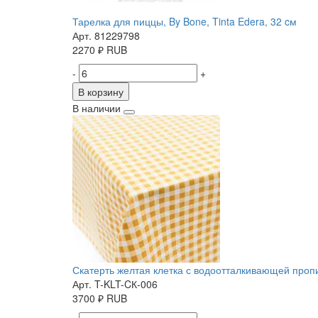
Тарелка для пиццы, By Bone, Tinta Edera, 32 cм
Арт. 81229798
2270
₽
RUB
-
+
В корзину
В наличии
Скатерть желтая клетка с водоотталкивающей пропит
Арт. T-KLT-CК-006
3700
₽
RUB