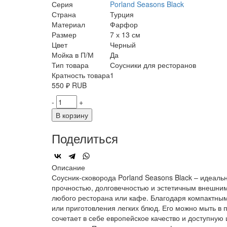
Серия
Porland Seasons Black
Страна
Турция
Материал
Фарфор
Размер
7 х 13 см
Цвет
Черный
Мойка в П/М
Да
Тип товара
Соусники для ресторанов
Кратность товара
1
550
₽
RUB
-
+
В корзину
Поделиться
Описание
Соусник-сковорода Porland Seasons Black – идеал
прочностью, долговечностью и эстетичным внешним
любого ресторана или кафе. Благодаря компактным
или приготовления легких блюд. Его можно мыть в
сочетает в себе европейское качество и доступну