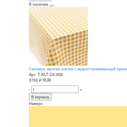
В наличии
Скатерть желтая клетка с водоотталкивающей пропит
Арт. T-KLT-CК-006
3700
₽
RUB
-
+
В корзину
Наверх