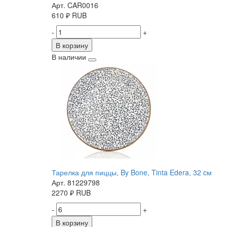
Арт. CAR0016
610
₽
RUB
-
+
В корзину
В наличии
Тарелка для пиццы, By Bone, Tinta Edera, 32 cм
Арт. 81229798
2270
₽
RUB
-
+
В корзину