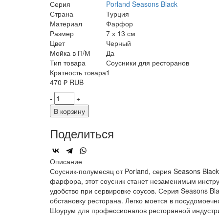
Серия
Porland Seasons Black
Страна
Турция
Материал
Фарфор
Размер
7 х 13 см
Цвет
Черный
Мойка в П/М
Да
Тип товара
Соусники для ресторанов
Кратность товара
1
470
₽
RUB
-
+
В корзину
Поделиться
Описание
Соусник-полумесяц от Porland, серия Seasons Blac
фарфора, этот соусник станет незаменимым инстр
удобство при сервировке соусов. Серия Seasons 
обстановку ресторана. Легко моется в посудомоечн
Шоурум для профессионалов ресторанной индустр