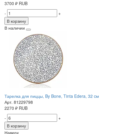
3700
₽
RUB
-
+
В корзину
В наличии
Тарелка для пиццы, By Bone, Tinta Edera, 32 cм
Арт. 81229798
2270
₽
RUB
-
+
В корзину
Наверх