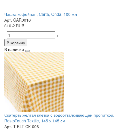
Чашка кофейная, Carta, Onda, 100 мл
Арт. CAR0016
610
₽
RUB
-
+
В корзину
В наличии
Скатерть желтая клетка с водоотталкивающей пропиткой,
RestoTouch Textile, 145 х 145 см
Арт. T-KLT-CК-006