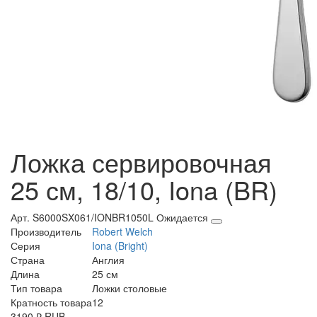
Ложка сервировочная
25 см, 18/10, Iona (BR)
Арт. S6000SX061/IONBR1050L
Ожидается
Производитель
Robert Welch
Серия
Iona (Bright)
Страна
Англия
Длина
25 см
Тип товара
Ложки столовые
Кратность товара
12
3190
₽
RUB