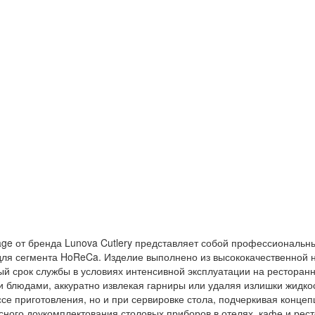
tage от бренда Lunova Cutlery представляет собой профессиональн
ля сегмента HoReCa. Изделие выполнено из высококачественной н
й срок службы в условиях интенсивной эксплуатации на ресторанн
и блюдами, аккуратно извлекая гарниры или удаляя излишки жидкос
ссе приготовления, но и при сервировке стола, подчеркивая концеп
ксного доукомплектования столовых приборов в отелях, кафе и рес