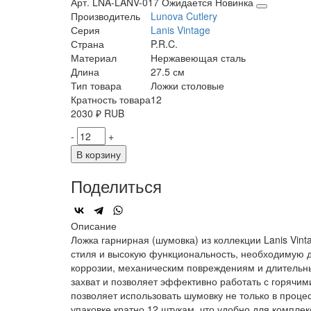
Арт. LNA-LANV-017
Ожидается
Новинка
Производитель
Lunova Cutlery
Серия
Lanis Vintage
Страна
P.R.C.
Материал
Нержавеющая сталь
Длина
27.5 см
Тип товара
Ложки столовые
Кратность товара
12
2030
₽
RUB
-
+
В корзину
Поделиться
Описание
Ложка гарнирная (шумовка) из коллекции Lanis Vin
стиля и высокую функциональность, необходимую д
коррозии, механическим повреждениям и длительны
захват и позволяет эффективно работать с горячим
позволяет использовать шумовку не только в проце
упаковке кратно 12 штукам, что удобно для компле