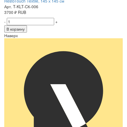
RestoTouch Textile, 145 х 145 см
Арт. T-KLT-CК-006
3700
₽
RUB
-
+
В корзину
Наверх