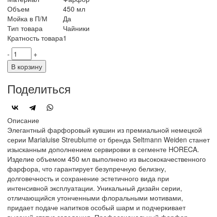
Объем
450 мл
Мойка в П/М
Да
Тип товара
Чайники
Кратность товара
1
-
+
В корзину
Поделиться
Описание
Элегантный фарфоровый кувшин из премиальной немецкой
серии Marialuise Streublume от бренда Seltmann Weiden станет
изысканным дополнением сервировки в сегменте HORECA.
Изделие объемом 450 мл выполнено из высококачественного
фарфора, что гарантирует безупречную белизну,
долговечность и сохранение эстетичного вида при
интенсивной эксплуатации. Уникальный дизайн серии,
отличающийся утонченными флоральными мотивами,
придает подаче напитков особый шарм и подчеркивает