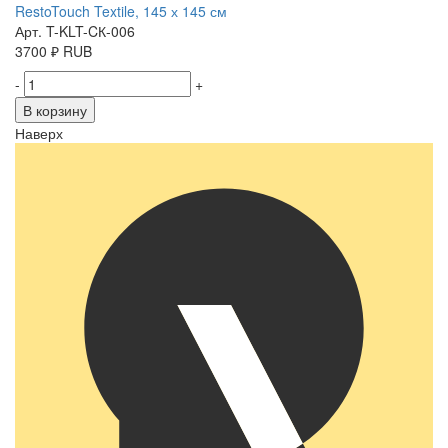
RestoTouch Textile, 145 х 145 см
Арт. T-KLT-CК-006
3700
₽
RUB
-
+
В корзину
Наверх