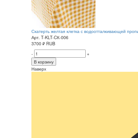
Скатерть желтая клетка с водоотталкивающей пропит
Арт. T-KLT-CК-006
3700
₽
RUB
-
+
В корзину
Наверх