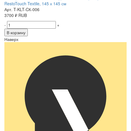
RestoTouch Textile, 145 х 145 см
Арт. T-KLT-CК-006
3700
₽
RUB
-
+
В корзину
Наверх