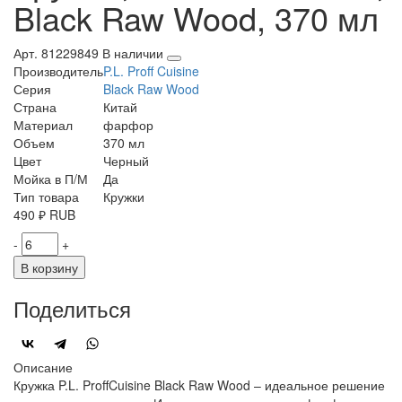
Black Raw Wood, 370 мл
Арт. 81229849
В наличии
Производитель
P.L. Proff Cuisine
Серия
Black Raw Wood
Страна
Китай
Материал
фарфор
Объем
370 мл
Цвет
Черный
Мойка в П/М
Да
Тип товара
Кружки
490
₽
RUB
-
+
В корзину
Поделиться
Описание
Кружка P.L. ProffCuisine Black Raw Wood – идеальное решение