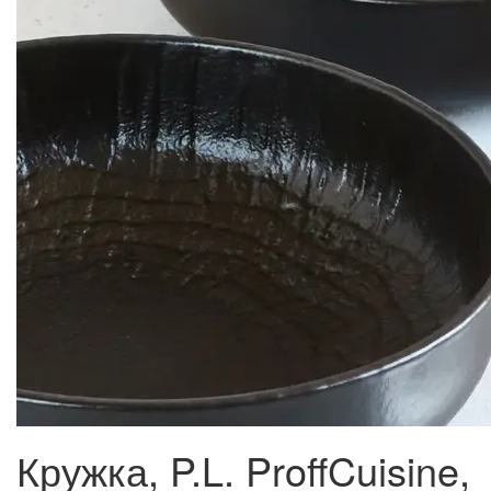
Кружка, P.L. ProffCuisine,