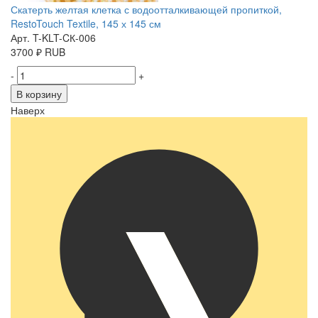
Скатерть желтая клетка с водоотталкивающей пропиткой,
RestoTouch Textile, 145 х 145 см
Арт. T-KLT-CК-006
3700
₽
RUB
-
+
В корзину
Наверх