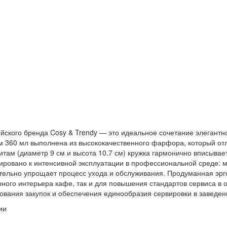
йского бренда Cosy & Trendy — это идеальное сочетание элегантн
 360 мл выполнена из высококачественного фарфора, который отл
там (диаметр 9 см и высота 10.7 см) кружка гармонично вписывает
ировано к интенсивной эксплуатации в профессиональной среде: м
тельно упрощает процесс ухода и обслуживания. Продуманная эрг
рного интерьера кафе, так и для повышения стандартов сервиса в о
рования закупок и обеспечения единообразия сервировки в заведе
ии