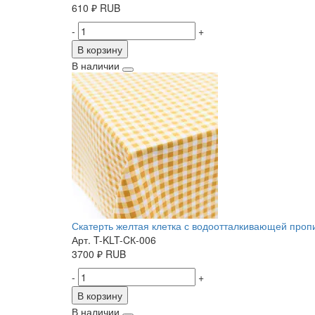
610
₽
RUB
-
+
В корзину
В наличии
Скатерть желтая клетка с водоотталкивающей пропит
Арт. T-KLT-CК-006
3700
₽
RUB
-
+
В корзину
В наличии