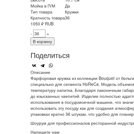
Мойка в П/М
Да
Тип товара
Кружки
Кратность товара
36
1050
₽
RUB
-
+
В корзину
Поделиться
Описание
Фарфоровая кружка из коллекции Bouquet от бельги
специально для сегмента HoReCa. Модель объемом
температуру напитка. Благодаря лаконичным габари
до изысканных чаепитий. Изделие полностью адапт
использования в посудомоечной машине, что значи
использовать эту посуду как для создания атмосфе
упаковках кратно 36 штукам, что удобно для плани
Шоурум для профессионалов ресторанной индустр
Напишите нам