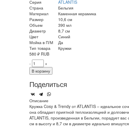
Серия
ATLANTIS
Страна
Бельгия
Материал
Каменная керамика
Размер
10,6 см
Объем
390 мл
Диаметр
8,7 см
Цвет
Синий
Мойка в П/М
Да
Тип товара
Кружки
580
₽
RUB
-
+
В корзину
Поделиться
Описание
Кружка Cosy & Trendy от ATLANTIS – идеальное со
она обладает приятной теплоизоляцией и долговеч
ATLANTIS, произведенная в Бельгии, порадует вас
см в высоту и 8,7 см в диаметре идеально впишутс