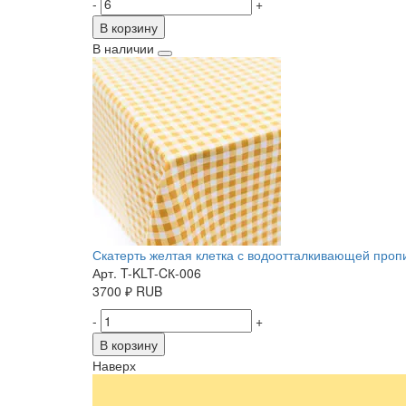
-
+
В корзину
В наличии
Скатерть желтая клетка с водоотталкивающей пропит
Арт. T-KLT-CК-006
3700
₽
RUB
-
+
В корзину
Наверх