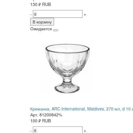
130
₽
RUB
-
+
В корзину
Ожидается
Креманка, ARC International, Maldives, 270 мл, d 10 
Арт. 81200842%
100
₽
RUB
-
+