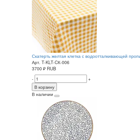
Скатерть желтая клетка с водоотталкивающей пропит
Арт. T-KLT-CК-006
3700
₽
RUB
-
+
В корзину
В наличии