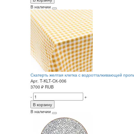
В наличии
Скатерть желтая клетка с водоотталкивающей пропит
Арт. T-KLT-CК-006
3700
₽
RUB
-
+
В корзину
В наличии