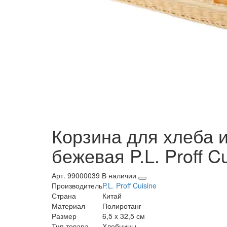
Корзина для хлеба и
бежевая P.L. Proff Cu
Арт. 99000039
В наличии
Производитель
P.L. Proff Cuisine
Страна
Китай
Материал
Полиротанг
Размер
6,5 x 32,5 см
Тип товара
Хлебницы