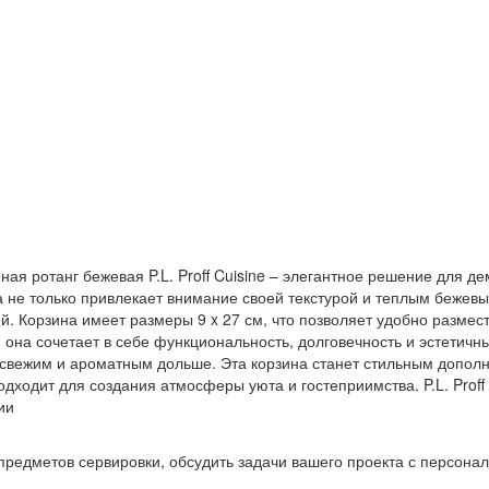
ная ротанг бежевая P.L. Proff Cuisine – элегантное решение для 
на не только привлекает внимание своей текстурой и теплым бежев
. Корзина имеет размеры 9 x 27 см, что позволяет удобно размес
e, она сочетает в себе функциональность, долговечность и эстетич
 свежим и ароматным дольше. Эта корзина станет стильным допол
ходит для создания атмосферы уюта и гостеприимства. P.L. Proff C
ии
предметов сервировки, обсудить задачи вашего проекта с персон