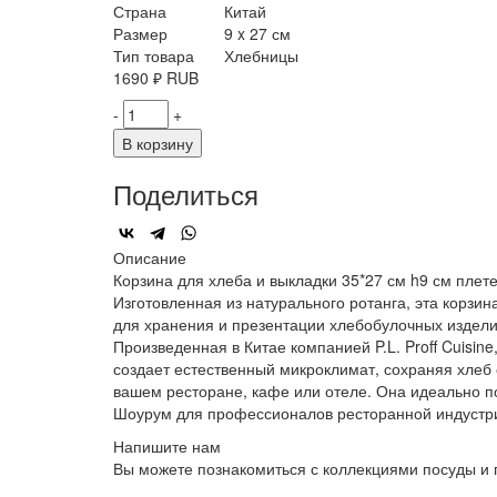
Страна
Китай
Размер
9 x 27 см
Тип товара
Хлебницы
1690
₽
RUB
-
+
В корзину
Поделиться
Описание
Корзина для хлеба и выкладки 35*27 см h9 см плете
Изготовленная из натурального ротанга, эта корзи
для хранения и презентации хлебобулочных изделий
Произведенная в Китае компанией P.L. Proff Cuisin
создает естественный микроклимат, сохраняя хлеб
вашем ресторане, кафе или отеле. Она идеально под
Шоурум для профессионалов ресторанной индустр
Напишите нам
Вы можете познакомиться с коллекциями посуды и 