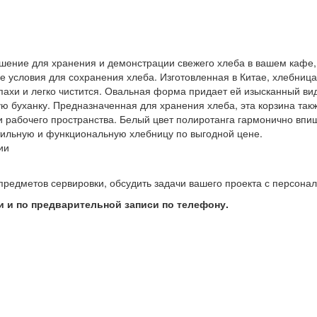
шение для хранения и демонстрации свежего хлеба в вашем кафе, 
 условия для сохранения хлеба. Изготовленная в Китае, хлебница
пахи и легко чистится. Овальная форма придает ей изысканный вид
ю буханку. Предназначенная для хранения хлеба, эта корзина так
и рабочего пространства. Белый цвет полиротанга гармонично впи
стильную и функциональную хлебницу по выгодной цене.
ии
предметов сервировки, обсудить задачи вашего проекта с персон
 и по предварительной записи по телефону.