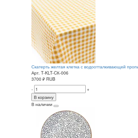
Скатерть желтая клетка с водоотталкивающей пропит
Арт. T-KLT-CК-006
3700
₽
RUB
-
+
В корзину
В наличии