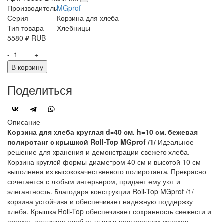
Производитель
MGprof
Серия
Корзина для хлеба
Тип товара
Хлебницы
5580
₽
RUB
-
+
В корзину
Поделиться
Описание
Корзина для хлеба круглая d=40 см. h=10 см. бежевая
полиротанг с крышкой Roll-Top MGprof /1/
Идеальное
решение для хранения и демонстрации свежего хлеба.
Корзина круглой формы диаметром 40 см и высотой 10 см
выполнена из высококачественного полиротанга. Прекрасно
сочетается с любым интерьером, придает ему уют и
элегантность. Благодаря конструкции Roll-Top MGprof /1/
корзина устойчива и обеспечивает надежную поддержку
хлеба. Крышка Roll-Top обеспечивает сохранность свежести и
аромат, защищая хлеб от пыли и посторонних запахов.