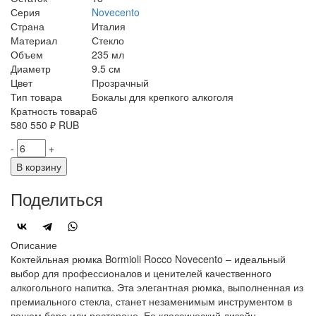
Серия
Novecento
Страна
Италия
Материал
Стекло
Объем
235 мл
Диаметр
9.5 см
Цвет
Прозрачный
Тип товара
Бокалы для крепкого алкоголя
Кратность товара
6
580
550
₽
RUB
-
+
В корзину
Поделиться
Описание
Коктейльная рюмка Bormioli Rocco Novecento – идеальный
выбор для профессионалов и ценителей качественного
алкогольного напитка. Эта элегантная рюмка, выполненная из
премиального стекла, станет незаменимым инструментом в
вашем баре или ресторане. Ее классический дизайн,