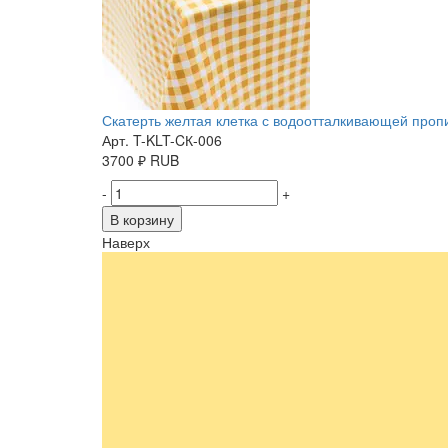
Скатерть желтая клетка с водоотталкивающей пропит
Арт. T-KLT-CК-006
3700
₽
RUB
-
+
В корзину
Наверх