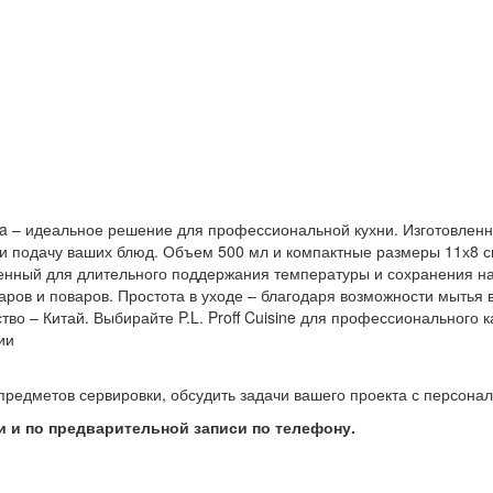
aiga – идеальное решение для профессиональной кухни. Изготовлен
 и подачу ваших блюд. Объем 500 мл и компактные размеры 11х8 
енный для длительного поддержания температуры и сохранения нас
ов и поваров. Простота в уходе – благодаря возможности мытья 
во – Китай. Выбирайте P.L. Proff Cuisine для профессионального к
ии
предметов сервировки, обсудить задачи вашего проекта с персон
 и по предварительной записи по телефону.