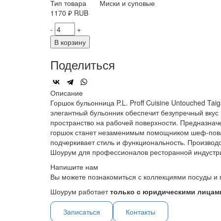
Тип товара
Миски и суповые
1170
₽
RUB
-
+
В корзину
Поделиться
Описание
Горшок бульонница P.L. Proff Cuisine Untouched T
элегантный бульонник обеспечит безупречный вкус
пространство на рабочей поверхности. Предназнач
горшок станет незаменимым помощником шеф-повар
подчеркивает стиль и функциональность. Производст
Шоурум для профессионалов ресторанной индустр
Напишите нам
Вы можете познакомиться с коллекциями посуды и 
Шоурум работает
только с юридическими лицами
Записаться
Контакты