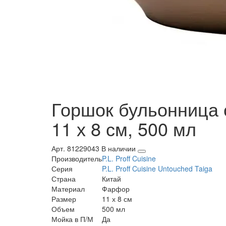
Горшок бульонница с 
11 х 8 см, 500 мл
Арт. 81229043
В наличии
Производитель
P.L. Proff Cuisine
Серия
P.L. Proff Cuisine Untouched Taiga
Страна
Китай
Материал
Фарфор
Размер
11 х 8 см
Объем
500 мл
Мойка в П/М
Да