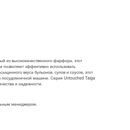
ный из высококачественного фарфора, этот
см позволяют эффективно использовать
ыщенного вкуса бульонов, супов и соусов, этот
в посудомоечной машине. Серия Untouched Taiga
ачества и надежности.
альным менеджером.