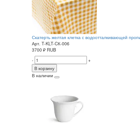
Скатерть желтая клетка с водоотталкивающей пропит
Арт. T-KLT-CК-006
3700
₽
RUB
-
+
В корзину
В наличии