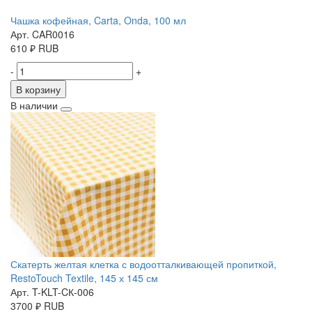
Чашка кофейная, Carta, Onda, 100 мл
Арт. CAR0016
610
₽
RUB
-
+
В корзину
В наличии
Скатерть желтая клетка с водоотталкивающей пропиткой,
RestoTouch Textile, 145 х 145 см
Арт. T-KLT-CК-006
3700
₽
RUB