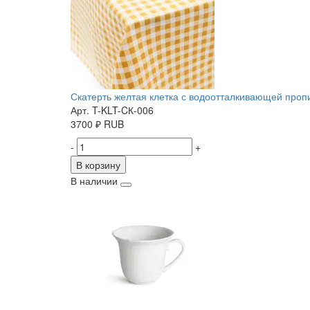
Скатерть желтая клетка с водоотталкивающей пропит
Арт. T-KLT-CК-006
3700
₽
RUB
-
+
В корзину
В наличии