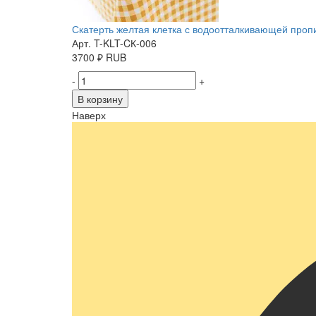
Скатерть желтая клетка с водоотталкивающей пропит
Арт. T-KLT-CК-006
3700
₽
RUB
-
+
В корзину
Наверх