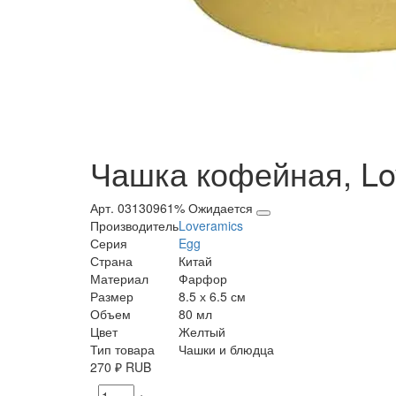
Чашка кофейная, Love
Арт. 03130961%
Ожидается
Производитель
Loveramics
Серия
Egg
Страна
Китай
Материал
Фарфор
Размер
8.5 х 6.5 см
Объем
80 мл
Цвет
Желтый
Тип товара
Чашки и блюдца
270
₽
RUB