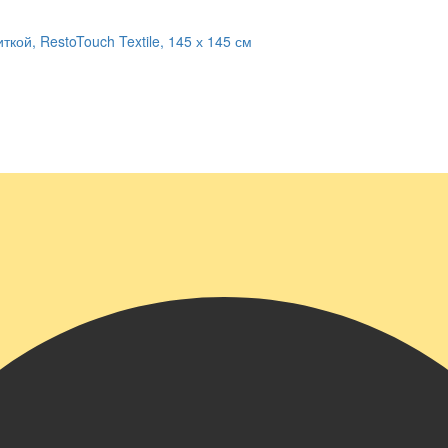
кой, RestoTouch Textile, 145 х 145 см