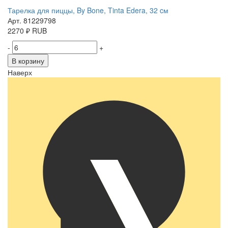
Тарелка для пиццы, By Bone, Tinta Edera, 32 cм
Арт. 81229798
2270
₽
RUB
-
+
В корзину
Наверх