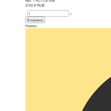
Арт. T-KLT-CК-006
3700
₽
RUB
-
+
В корзину
Наверх