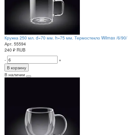
Кружка 250 мл. d=70 мм. h=75 мм. Термостекло Wilmax /6/90/
Арт. 55594
240
₽
RUB
-
+
В корзину
В наличии