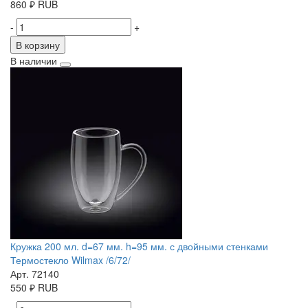
860
₽
RUB
-
+
В корзину
В наличии
Кружка 200 мл. d=67 мм. h=95 мм. с двойными стенками
Термостекло Wilmax /6/72/
Арт. 72140
550
₽
RUB