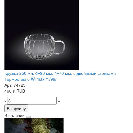
Кружка 250 мл. d=90 мм. h=70 мм. с двойными стенками
Термостекло Wilmax /1/96/
Арт. 74725
460
₽
RUB
-
+
В корзину
В наличии