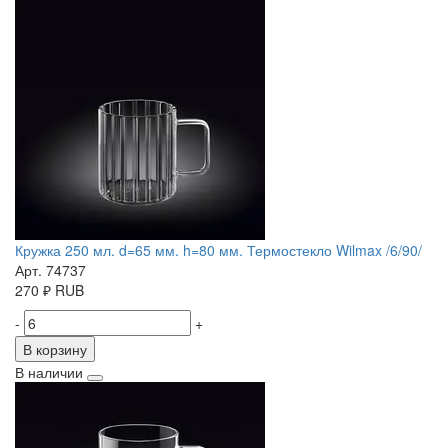
Кружка 250 мл. d=65 мм. h=80 мм. Термостекло Wilmax /6/90/
Арт. 74737
270
₽
RUB
-
+
В корзину
В наличии