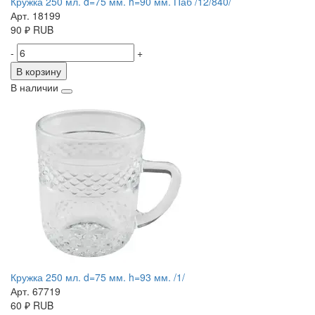
Кружка 250 мл. d=75 мм. h=90 мм. Паб /12/840/
Арт. 18199
90
₽
RUB
-
+
В корзину
В наличии
Кружка 250 мл. d=75 мм. h=93 мм. /1/
Арт. 67719
60
₽
RUB