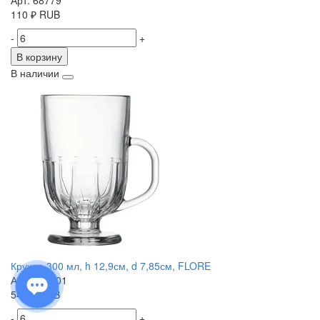
Арт. 68779
110
₽
RUB
-
+
В корзину
В наличии
Кружка 300 мл, h 12,9см, d 7,85см, FLORE
Арт. 643401
540
₽
RUB
-
+