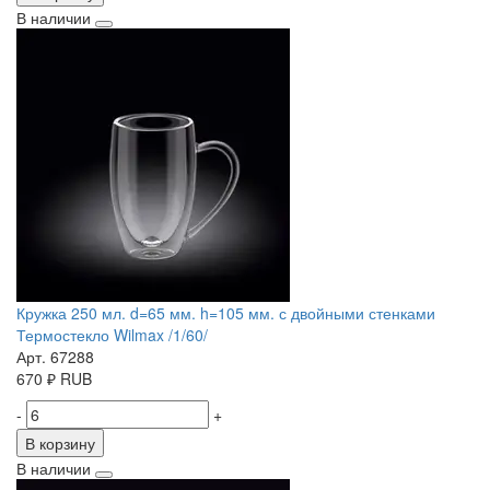
В наличии
Кружка 250 мл. d=65 мм. h=105 мм. с двойными стенками
Термостекло Wilmax /1/60/
Арт. 67288
670
₽
RUB
-
+
В корзину
В наличии