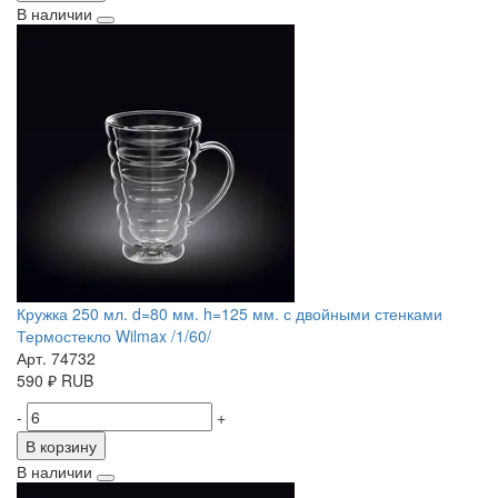
В наличии
Кружка 250 мл. d=80 мм. h=125 мм. с двойными стенками
Термостекло Wilmax /1/60/
Арт. 74732
590
₽
RUB
-
+
В корзину
В наличии