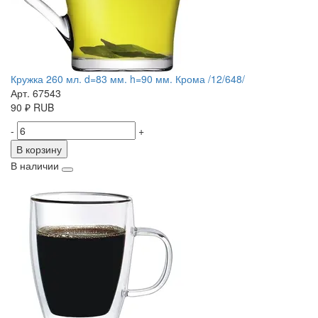
Кружка 260 мл. d=83 мм. h=90 мм. Крома /12/648/
Арт. 67543
90
₽
RUB
-
+
В корзину
В наличии