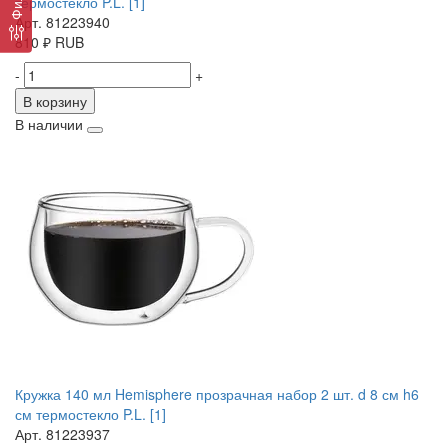
термостекло P.L. [1]
Арт. 81223940
810
₽
RUB
-
+
В корзину
В наличии
Кружка 140 мл Hemisphere прозрачная набор 2 шт. d 8 см h6
см термостекло P.L. [1]
Арт. 81223937