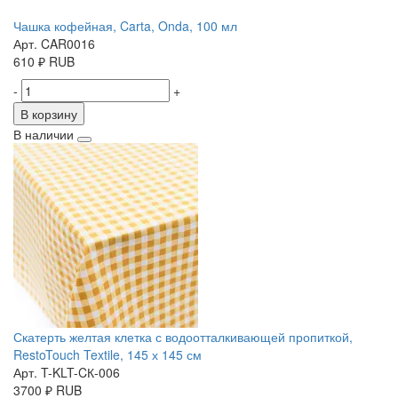
Чашка кофейная, Carta, Onda, 100 мл
Арт. CAR0016
610
₽
RUB
-
+
В корзину
В наличии
Скатерть желтая клетка с водоотталкивающей пропиткой,
RestoTouch Textile, 145 х 145 см
Арт. T-KLT-CК-006
3700
₽
RUB