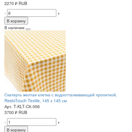
2270
₽
RUB
-
+
В корзину
В наличии
Скатерть желтая клетка с водоотталкивающей пропиткой,
RestoTouch Textile, 145 х 145 см
Арт. T-KLT-CК-006
3700
₽
RUB
-
+
В корзину