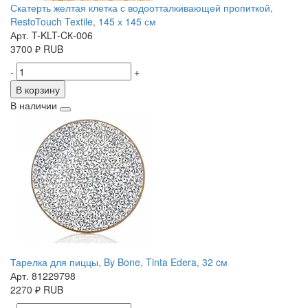
Скатерть желтая клетка с водоотталкивающей пропиткой,
RestoTouch Textile, 145 х 145 см
Арт. T-KLT-CК-006
3700
₽
RUB
-
+
В корзину
В наличии
Тарелка для пиццы, By Bone, Tinta Edera, 32 cм
Арт. 81229798
2270
₽
RUB