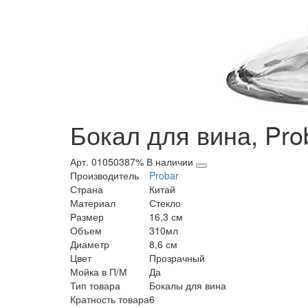
Бокал для вина, Pro
Арт. 01050387%
В наличии
Производитель
Probar
Страна
Китай
Материал
Стекло
Размер
16,3 см
Объем
310мл
Диаметр
8,6 см
Цвет
Прозрачный
Мойка в П/М
Да
Тип товара
Бокалы для вина
Кратность товара
6