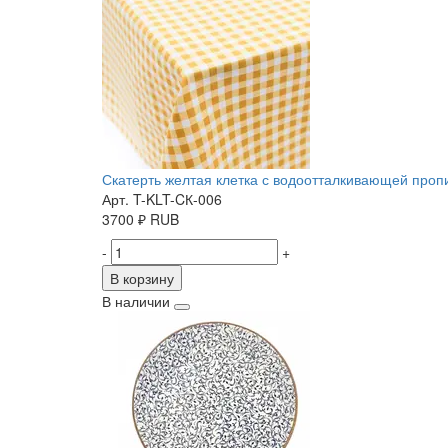
Скатерть желтая клетка с водоотталкивающей пропит
Арт. T-KLT-CК-006
3700
₽
RUB
-
+
В корзину
В наличии