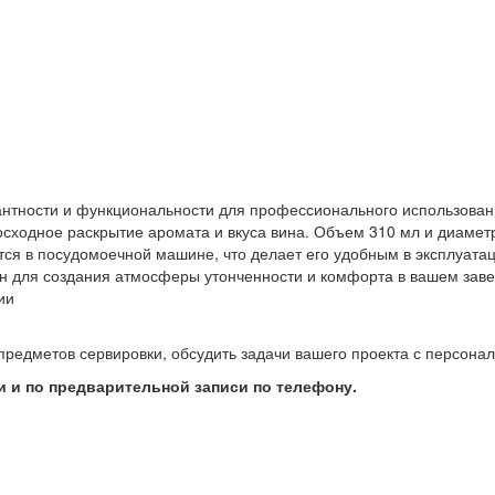
антности и функциональности для профессионального использовани
осходное раскрытие аромата и вкуса вина. Объем 310 мл и диамет
тся в посудомоечной машине, что делает его удобным в эксплуата
ен для создания атмосферы утонченности и комфорта в вашем зав
ии
предметов сервировки, обсудить задачи вашего проекта с персон
 и по предварительной записи по телефону.