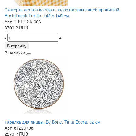
Скатерть желтая клетка с водоотталкивающей пропиткой,
RestoTouch Textile, 145 х 145 см
Арт. T-KLT-CК-006
3700
₽
RUB
-
+
В корзину
В наличии
Тарелка для пиццы, By Bone, Tinta Edera, 32 cм
Арт. 81229798
2270
₽
RUB