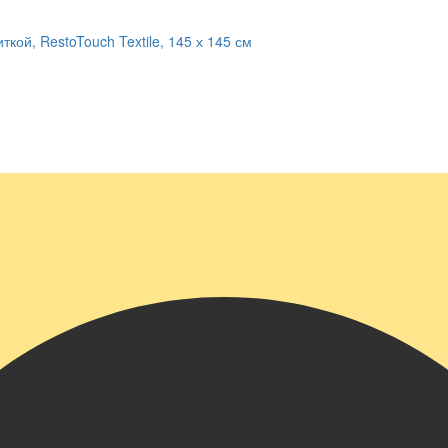
кой, RestoTouch Textile, 145 х 145 см