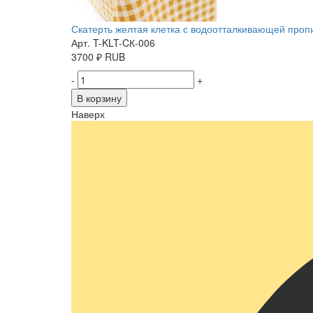
Скатерть желтая клетка с водоотталкивающей пропит
Арт. T-KLT-CК-006
3700
₽
RUB
-
+
В корзину
Наверх