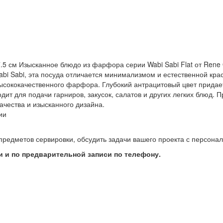
x 7.5 см Изысканное блюдо из фарфора серии Wabi Sabi Flat от Ren
bi Sabi, эта посуда отличается минимализмом и естественной кра
высококачественного фарфора. Глубокий антрацитовый цвет придае
ит для подачи гарниров, закусок, салатов и других легких блюд. Пр
ачества и изысканного дизайна.
ии
предметов сервировки, обсудить задачи вашего проекта с персон
 и по предварительной записи по телефону.