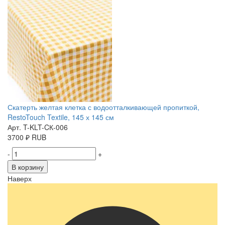
Скатерть желтая клетка с водоотталкивающей пропиткой,
RestoTouch Textile, 145 х 145 см
Арт. T-KLT-CК-006
3700
₽
RUB
-
+
В корзину
Наверх