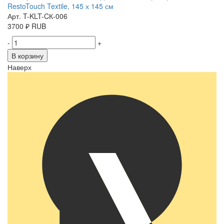
RestoTouch Textile, 145 х 145 см
Арт. T-KLT-CК-006
3700
₽
RUB
-
+
В корзину
Наверх