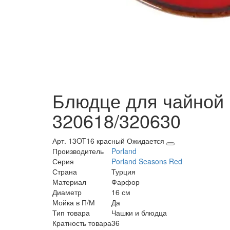
Блюдце для чайной ч
320618/320630
Арт. 13OT16 красный
Ожидается
Производитель
Porland
Серия
Porland Seasons Red
Страна
Турция
Материал
Фарфор
Диаметр
16 см
Мойка в П/М
Да
Тип товара
Чашки и блюдца
Кратность товара
36