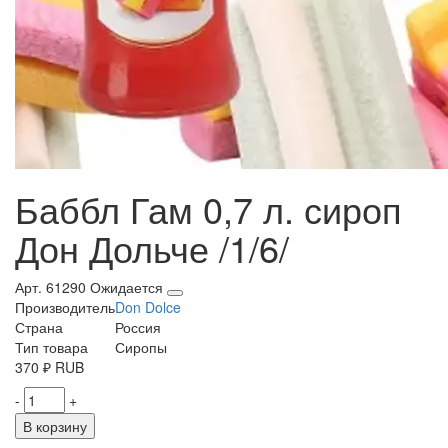
Баббл Гам 0,7 л. сироп
Дон Дольче /1/6/
Арт. 61290
Ожидается
Производитель
Don Dolce
Страна
Россия
Тип товара
Сиропы
370
₽
RUB
-
+
В корзину