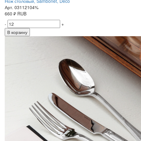
Нож столовый, Sambonet, Deco
Арт. 03112104%
660
₽
RUB
-
+
В корзину