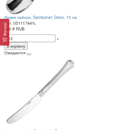
Ложка чайная, Sambonet, Deco, 15 см
Арт. 03111744%
Фильтр
860
₽
RUB
-
+
В корзину
Ожидается