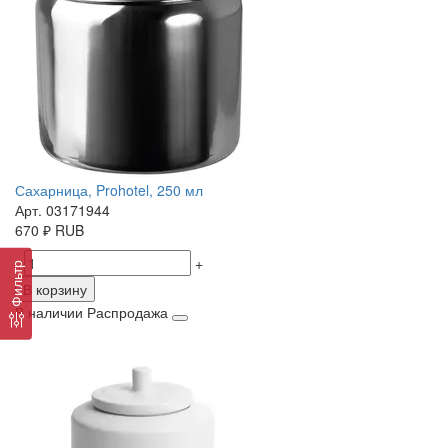
Сахарница, Prohotel, 250 мл
Арт. 03171944
670
₽
RUB
-
+
Фильтр
В корзину
В наличии
Распродажа