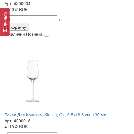
Арт. 4200004
4700
₽
RUB
Фильтр
-
+
В корзину
В наличии
Новинка
Бокал Для Коньяка, Stolzle, Q1, 6.5x18.5 см, 130 мл
Арт. 4200018
4110
₽
RUB