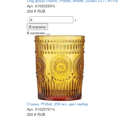
Олд фэшн стекло, Probar, Amber, 220мл D=77,H=1
Арт. 01020293%
250
₽
RUB
-
+
В корзину
В наличии
Стакан, Probar, 250 мл, цвет амбер
Арт. 01020761%
250
₽
RUB