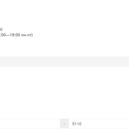
и)
:00—19:00 пн-пт)
-