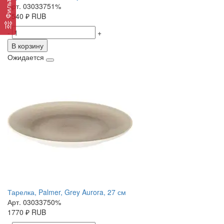
Фильтр
Арт. 03033751%
1540
₽
RUB
-
+
В корзину
Ожидается
Тарелка, Palmer, Grey Aurora, 27 см
Арт. 03033750%
1770
₽
RUB